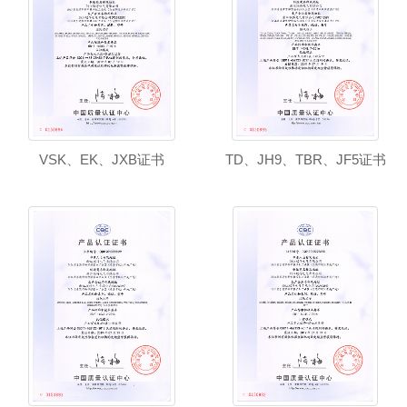
VSK、EK、JXB证书
TD、JH9、TBR、JF5证书